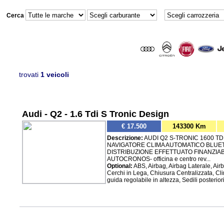
Cerca
trovati
1 veicoli
Audi - Q2 - 1.6 Tdi S Tronic Design
€ 17.500
143300 Km
Descrizione:
AUDI Q2 S-TRONIC 1600 T
NAVIGATORE CLIMA AUTOMATICO BLUE
DISTRIBUZIONE EFFETTUATO FINANZIA
AUTOCRONOS- officina e centro rev...
Optional:
ABS, Airbag, Airbag Laterale, Airb
Cerchi in Lega, Chiusura Centralizzata, Cl
guida regolabile in altezza, Sedili posteriori