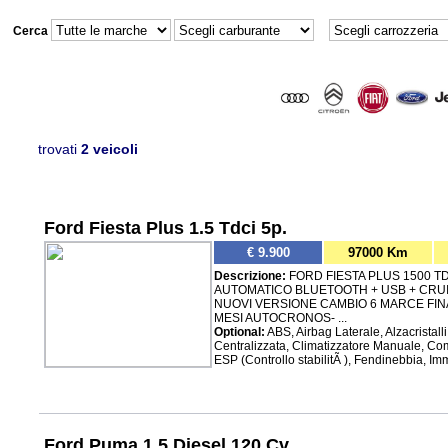
Cerca
trovati
2 veicoli
Ford Fiesta Plus 1.5 Tdci 5p.
€ 9.900
97000 Km
Descrizione:
FORD FIESTA PLUS 1500 T
AUTOMATICO BLUETOOTH + USB + CRUI
NUOVI VERSIONE CAMBIO 6 MARCE FIN
MESI AUTOCRONOS- ...
Optional:
ABS, Airbag Laterale, Alzacristall
Centralizzata, Climatizzatore Manuale, Coma
ESP (Controllo stabilitÃ ), Fendinebbia, Immo
Ford Puma 1.5 Diesel 120 Cv .